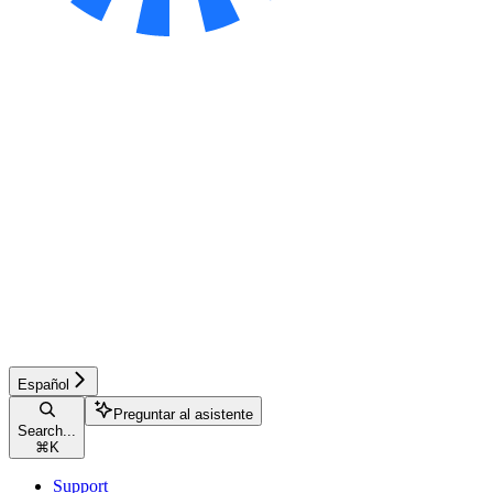
Español
Preguntar al asistente
Search...
⌘
K
Support