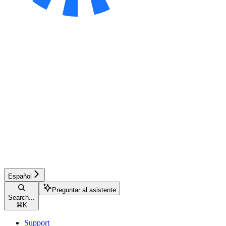
Español
Preguntar al asistente
Search...
⌘
K
Support