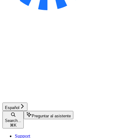
Español
Preguntar al asistente
Search...
⌘
K
Support