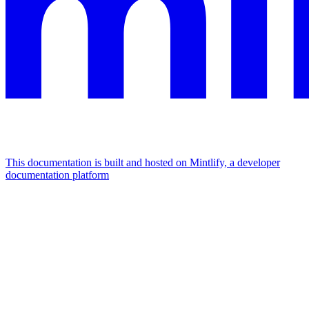
This documentation is built and hosted on Mintlify, a developer
documentation platform
Assistant
Responses
are
generated
using
AI