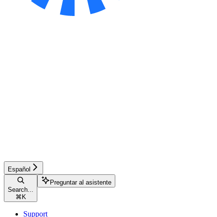
Español
Preguntar al asistente
Search...
⌘
K
Support