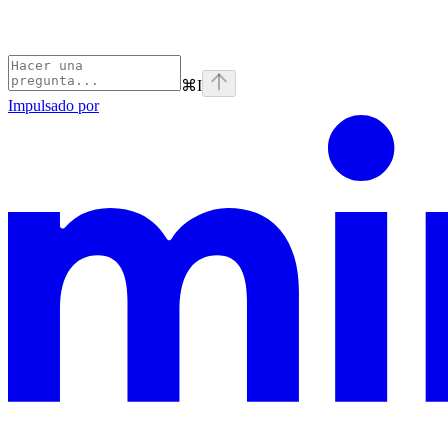
⌘
I
Impulsado por