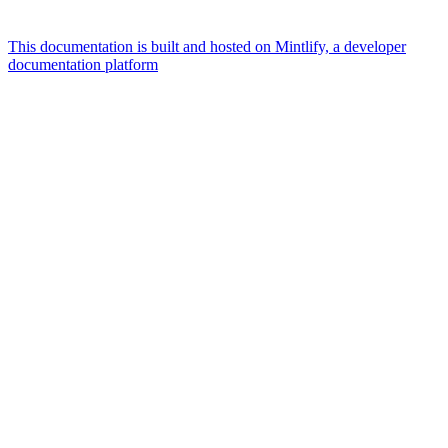
This documentation is built and hosted on Mintlify, a developer
documentation platform
Assistant
Responses
are
generated
using
AI
and
may
contain
mistakes.