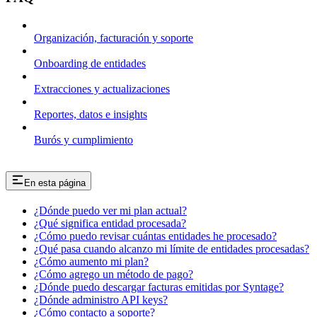
Organización, facturación y soporte
Onboarding de entidades
Extracciones y actualizaciones
Reportes, datos e insights
Burós y cumplimiento
En esta página
¿Dónde puedo ver mi plan actual?
¿Qué significa entidad procesada?
¿Cómo puedo revisar cuántas entidades he procesado?
¿Qué pasa cuando alcanzo mi límite de entidades procesadas?
¿Cómo aumento mi plan?
¿Cómo agrego un método de pago?
¿Dónde puedo descargar facturas emitidas por Syntage?
¿Dónde administro API keys?
¿Cómo contacto a soporte?