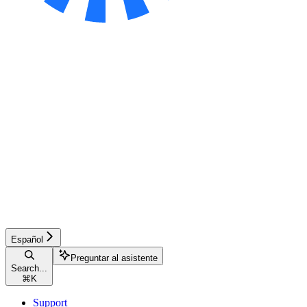
Español
Preguntar al asistente
Search...
⌘
K
Support