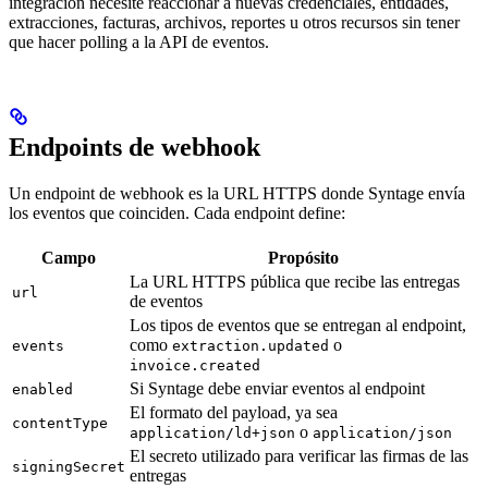
integración necesite reaccionar a nuevas credenciales, entidades,
extracciones, facturas, archivos, reportes u otros recursos sin tener
que hacer polling a la API de eventos.
Endpoints de webhook
Un endpoint de webhook es la URL HTTPS donde Syntage envía
los eventos que coinciden. Cada endpoint define:
Campo
Propósito
La URL HTTPS pública que recibe las entregas
url
de eventos
Los tipos de eventos que se entregan al endpoint,
como
o
events
extraction.updated
invoice.created
Si Syntage debe enviar eventos al endpoint
enabled
El formato del payload, ya sea
contentType
o
application/ld+json
application/json
El secreto utilizado para verificar las firmas de las
signingSecret
entregas