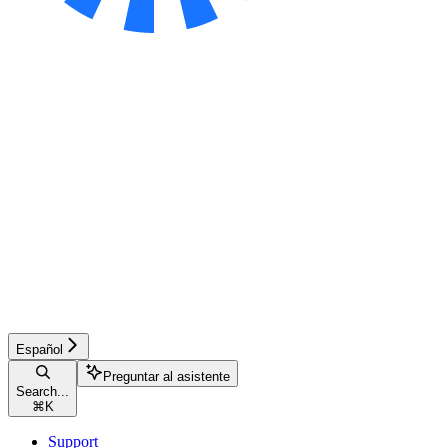
Español
Preguntar al asistente
Search...
⌘
K
Support