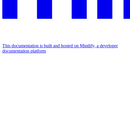
This documentation is built and hosted on Mintlify, a developer
documentation platform
Assistant
Responses
are
generated
using
AI
and
may
contain
mistakes.