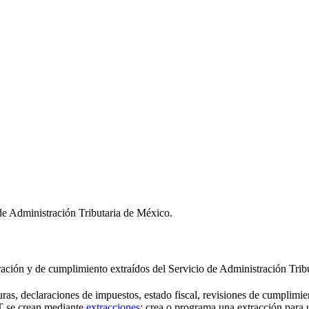
 de Administración Tributaria de México.
uración y de cumplimiento extraídos del Servicio de Administración Trib
uras, declaraciones de impuestos, estado fiscal, revisiones de cumplimien
AT se crean mediante
extracciones
: crea o programa una extracción para 