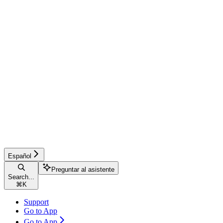
Español
Preguntar al asistente
Search...
⌘
K
Support
Go to App
Go to App