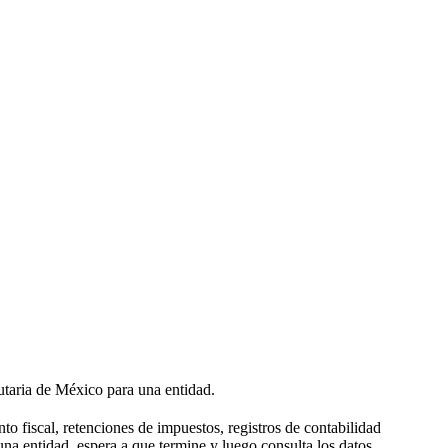
utaria de México para una entidad.
to fiscal, retenciones de impuestos, registros de contabilidad
una entidad, espera a que termine y luego consulta los datos