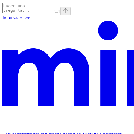
⌘
I
Impulsado por