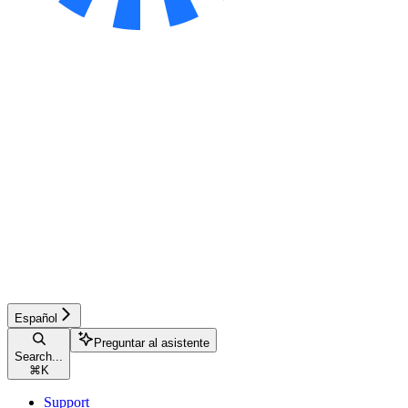
Español
Preguntar al asistente
Search...
⌘
K
Support